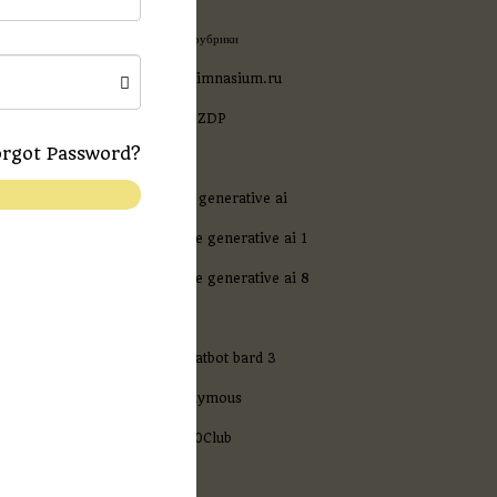
! Без рубрики
150gimnasium.ru
2000ZDP
rgot Password?
cji graczy.
6
leźć.
a16z generative ai
adobe generative ai 1
adobe generative ai 8
ahh
ai chatbot bard 3
anonymous
Bet30Club
Blog