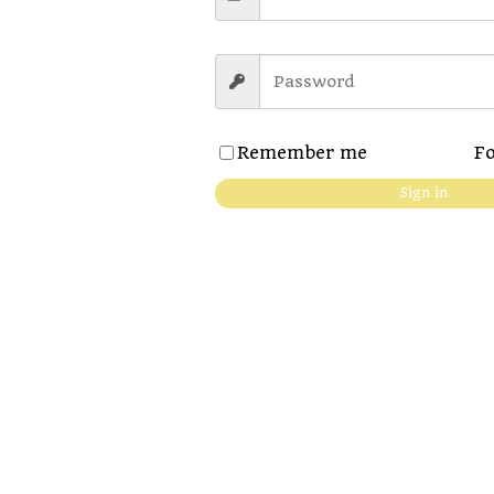
ób, a aplikacja mobilna dostępną dla urządzeń przenosowych.
bsługi dużej liczby graczy bez opóźnienia lub upadku w czasie.
Remember me
Fo
ej strona internetowa jest przytulnie dopasowana do oczekiwań i preferen
gracz może korzystać z rozrywek bez wzburzenia gdziekolwiek by się zna
Sign in
5, 2026
March 15, 2026
tująca gra i wysokie
Ace Game
ne czekają w świecie total