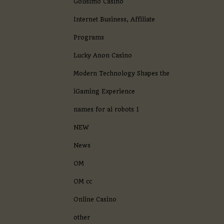
Golisimo Casino
Internet Business, Affiliate
Programs
Lucky Anon Casino
Modern Technology Shapes the
iGaming Experience
names for ai robots 1
NEW
News
OM
OM cc
Online Casino
other