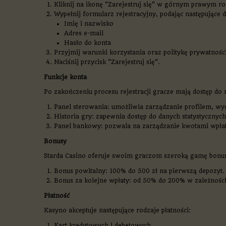
Kliknij na ikonę "Zarejestruj się" w górnym prawym ro
Wypełnij formularz rejestracyjny, podając następujące 
Imię i nazwisko
Adres e-mail
Hasło do konta
Przyjmij warunki korzystania oraz politykę prywatnośc
Naciśnij przycisk "Zarejestruj się".
Funkcje konta
Po zakończeniu procesu rejestracji gracze mają dostęp do n
Panel sterowania: umożliwia zarządzanie profilem, wyś
Historia gry: zapewnia dostęp do danych statystycznych 
Panel bankowy: pozwala na zarządzanie kwotami wpłat 
Bonusy
Starda Casino oferuje swoim graczom szeroką gamę bonu
Bonus powitalny: 100% do 500 zł na pierwszą depozyt.
Bonus za kolejne wpłaty: od 50% do 200% w zależnośc
Płatność
Kasyno akceptuje następujące rodzaje płatności:
Kart kredytowych i debetowych.