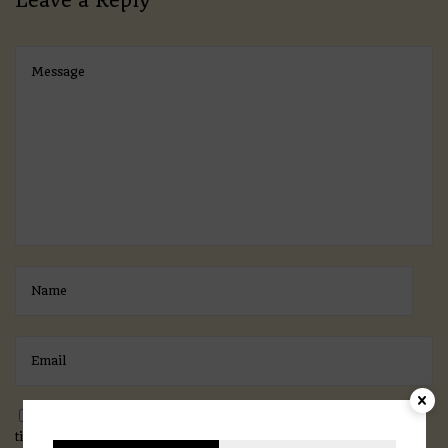
Leave a Reply
n
d
u
s
t
r
y
P
e
r
s
p
e
c
t
i
v
e
1
2
S
t
Save my name, email, and website in this browser for the next
r
time I comment.