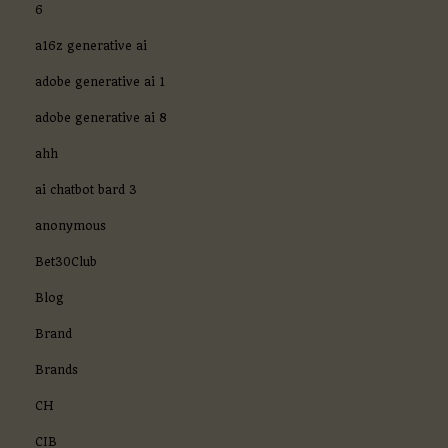
6
a16z generative ai
adobe generative ai 1
adobe generative ai 8
ahh
ai chatbot bard 3
anonymous
Bet30Club
Blog
Brand
Brands
CH
CIB