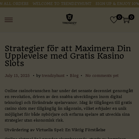
ALL ORDERS
WELCOME TO TRENDZYHUNT
SIGN UP & ENJOY 10% O
0
0
Strategier för att Maximera Din
Upplevelse med Gratis Kasino
Slots
.
.
.
P
P
M
July 13, 2025
by
trendzyhunt
Blog
No comments yet
o
o
a
s
s
r
Online casinobranschen har under det senaste decenniet genomgått
t
t
c
en revolution, driven av den snabba utvecklingen inom digital
e
e
h
teknologi och förändrade spelarvanor. Idag är tillgången till
gratis
d
d
3
casino slots
mer tillgänglig än någonsin, vilket erbjuder en unik
o
i
,
möjlighet för både nybörjare och erfarna spelare att utveckla sina
n
n
2
strategier utan ekonomisk risk.
0
2
Utvärdering av Virtuella Spel: En Viktig Förståelse
6