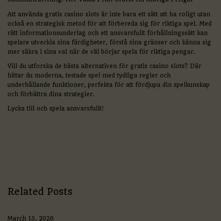
Att använda gratis casino slots är inte bara ett sätt att ha roligt utan
också en strategisk metod för att förbereda sig för riktiga spel. Med
rätt informationsunderlag och ett ansvarsfullt förhållningssätt kan
spelare utveckla sina färdigheter, förstå sina gränser och känna sig
mer säkra i sina val när de väl börjar spela för riktiga pengar.
Vill du utforska de bästa alternativen för gratis casino slots? Där
hittar du moderna, testade spel med tydliga regler och
underhållande funktioner, perfekta för att fördjupa din spelkunskap
och förbättra dina strategier.
Lycka till och spela ansvarsfullt!
T
h
e
E
v
o
l
u
Related Posts
t
i
o
March 15, 2026