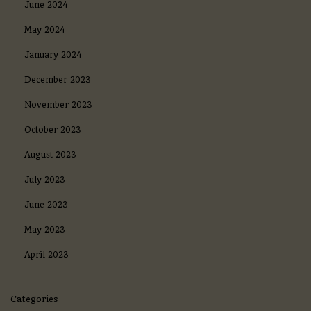
June 2024
May 2024
January 2024
December 2023
November 2023
October 2023
August 2023
July 2023
June 2023
May 2023
April 2023
Categories