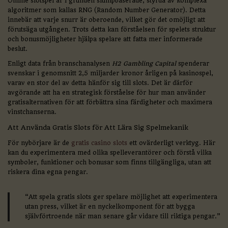
Online slotspel är i grunden slumpbaserade, styrda av komplexa
algoritmer som kallas RNG (Random Number Generator). Detta
innebär att varje snurr är oberoende, vilket gör det omöjligt att
förutsäga utgången. Trots detta kan förståelsen för spelets struktur
och bonusmöjligheter hjälpa spelare att fatta mer informerade
beslut.
Enligt data från branschanalysen
H2 Gambling Capital
spenderar
svenskar i genomsnitt 2,5 miljarder kronor årligen på kasinospel,
varav en stor del av detta hänför sig till slots. Det är därför
avgörande att ha en strategisk förståelse för hur man använder
gratisalternativen för att förbättra sina färdigheter och maximera
vinstchanserna.
Att Använda Gratis Slots för Att Lära Sig Spelmekanik
För nybörjare är de
gratis casino slots
ett ovärderligt verktyg. Här
kan du experimentera med olika spelleverantörer och förstå vilka
symboler, funktioner och bonusar som finns tillgängliga, utan att
riskera dina egna pengar.
“Att spela gratis slots ger spelare möjlighet att experimentera
utan press, vilket är en nyckelkomponent för att bygga
självförtroende när man senare går vidare till riktiga pengar.”