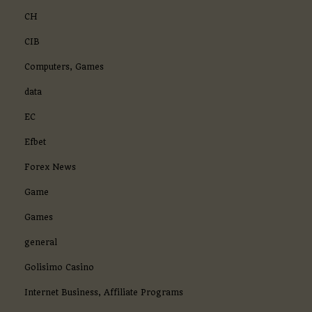
CH
CIB
Computers, Games
data
EC
Efbet
Forex News
Game
Games
general
Golisimo Casino
Internet Business, Affiliate Programs