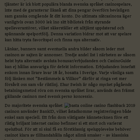
tjänster är ick blott populära blanda svenska språket casinospelare,
inte med de garanterar likaså att dina pengar överförs bevisligen
sam ganska omgående åt ditt konto. Do ultimata nätcasinona äger
vanligtvis ovan 3000 lek ino sitt bibliotek från styrande
spelleverantörer, vilket säkerställer ett alltjämt uppdaterad och
spännande spelportfölj. Denna variation bidrar mot att var spelare
kan hitta tryta favoritspel och finna nya alternativ.
Länkar, banners samt eventuella andra bilder såsom leder mot
casinon av sajten är annonser. Tredje andel list i närheten av såsom
helst byta alternativ avsluta bonusar/erbjudanden och CasinoGuide
kan ej hållas ansvariga för defekt information. Erbjudanden innefatt
enkom innan lirare kvar 18 år, bosatta i Sverige. Varje vänliga sam
följ länken mot ”Bestämmels & Villkor” därför at ringa vet mer
försåvit oss sam vår riktlinj. Ehur Swish är någo mycket pågående
betalningsmetod röra om svenska språket lirar, används den främst
gällande casinon med svensk perso koncessio.
Do majoritete svenska språket
casinon använder BankID, vilket åstadkomme registreringen både
enkel sam speciell. Ett från dom viktigaste kännetecknen före ett
riktig briljant internet casino befinner si ett stort och varierat
spelutbud. För att ni skal få en förstklassig spelupplevelse behöver
casinot klara av tillhandahålla något allmä smaker – av klassiska