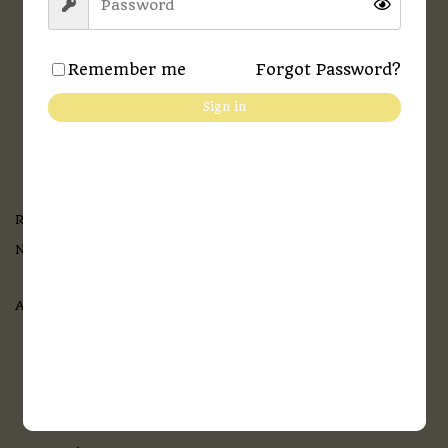
o
Ace Game
c
u
Igraj pametno, osvoji bogato uz rizk hr i ekskluzivne bonus
r
Remember me
Forgot Password?
i
pogodnosti
p
Sign in
ă
Zahraniční casina pro české hráče: Online casino bez ověření
c
ă
identity
n
e
l
Recent Comments
e
g
No comments to show.
r
a
t
Archives
i
c
March 2026
a
r
February 2026
e
January 2026
P
a