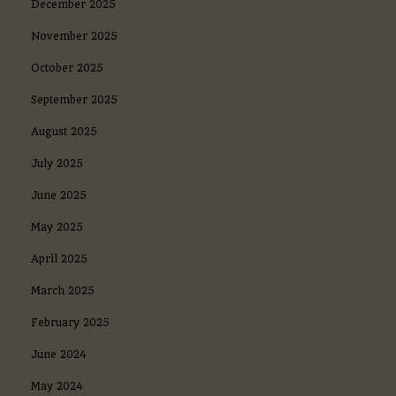
December 2025
r
i
November 2025
u
r
October 2025
i
X
September 2025
П
о
August 2025
ч
е
July 2025
м
у
June 2025
м
ы
May 2025
п
April 2025
о
-
March 2025
р
а
February 2025
з
н
June 2024
о
м
May 2024
у