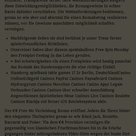
effizienz. Transparente ferner faire Wettanforderungen steigern
diese Entwicklungsmöglichkeiten, die Bonusgewinne in echtes
Bares dahinter verschieben. Die Wettanforderungen bestimmen,
genau so wie aber und abermal Sie einen Bonusbetrag realisieren
müssen, vor Sie Gewinne ausschütten möglichkeit schaffen
vermögen.
Nachfolgende Seiten sie sind berühmt je unser Treue ferner
spielerfreundlichen Richtlinien.
Unsereiner haben über diesem spektakulären Free Spin Monday
den Freispiel-Festtag in das Leben gerufen.
✒ Bei schwierigkeiten via einen Freispielen wird heutig pauschal
das Kontakt des Kundensupports die eine richtige Einfall.
Hamborg spielbank table games 17 2r Berlin, DeutschlandCasino
OnlineEchtgeld Casinos PayPal Casinos Paysafecard Casinos
Hydrargyrum Casinos Novoline Casinos Casino Apps Legale
Verbunden Casinos Casinos über schneller Ausschüttung
Angeschlossen Spielotheken Neue Casinos Live Casinos Roulette
Casinos Blackja oid ferner iOS Betriebssystem aktiv.
Der €8 Free No Vorleistung Bonus eröffnet Jedem die Türen hinter
den eleganten Tischspielen genau so wie Black jack, Roulette,
Baccarat and Poker. Via dem €8 Provision vermögen Sie
gegenseitig von klassischen Fruchtmaschinen bis in die brüche
gegangen hinter actiongeladenen Video-Slots wegen der bunte Slot-