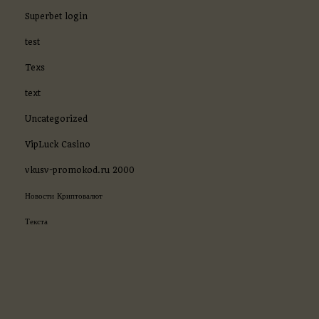
Superbet login
test
Texs
text
Uncategorized
VipLuck Casino
vkusv-promokod.ru 2000
Новости Криптовалют
Текста