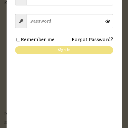
n
Recent Posts
t
i
Golisimo Casino: Der Mythos vom schnellen Gewinn entlarvt,
l
P
die Wahrheit dahinter
r
Ekscytująca gra i wysokie wygrane czekają w świecie total
ä
Remember me
Forgot Password?
m
casino online.
i
Sign in
e
Ace Game
ü
b
Igraj pametno, osvoji bogato uz rizk hr i ekskluzivne bonus
e
r
pogodnosti
E
i
Zahraniční casina pro české hráče: Online casino bez ověření
n
z
identity
a
h
l
Recent Comments
u
n
No comments to show.
g