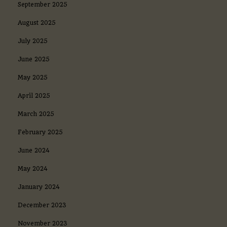
u
September 2025
m
W
August 2025
o
h
July 2025
l
g
June 2025
e
f
May 2025
a
April 2025
l
l
March 2025
e
n
February 2025
u
n
June 2024
t
e
May 2024
r
a
January 2024
n
d
December 2023
e
r
November 2023