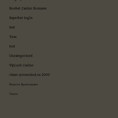
Roobet Casino Bonuses
Superbet login
test
Texs
text
Uncategorized
VipLuck Casino
vkusv-promokod.ru 2000
Новости Криптовалют
Текста