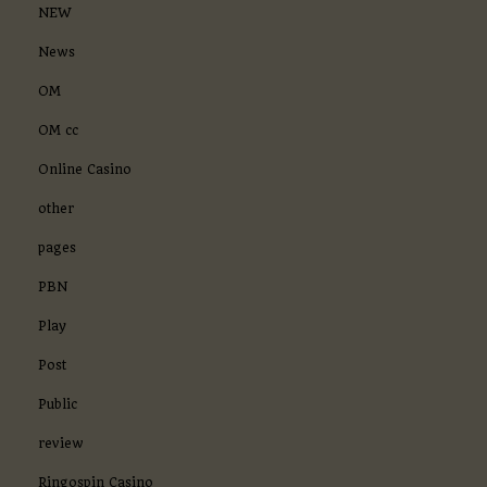
NEW
e
c
News
h
a
OM
n
i
OM cc
k
Online Casino
other
pages
PBN
Play
Post
Public
review
Ringospin Casino