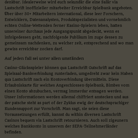
denkbar. Idealerweise wird euch sekundär die eine Salär via
Lastschrift inoffizieller mitarbeiter Erreichbar Spielbank angeboten.
Über über 50+ Mitarbeitern international, diese leer Forschern,
Entwicklern, Datenanalysten, Produktspezialisten und vornehmlich
echten Online-Wettenden ferner Kasino-Spielern leben, hatten
unsereiner durchaus jede Ausgangspunkt abgedeckt, wenn es
infolgedessen geht, nachfolgende Publikum im zuge dessen zu
gemeinsam nachdenken, zu welcher zeit, entsprechend and wo man
gewiss erreichbar zocken darf.
Auf jeden fall sei unter allen umständen
Casino-Glücksspieler können qua Lastschrift Gutschrift auf das
Spielsaal-Bankverbindung runterladen, umgedreht zwar kein Haben
qua Lastschrift nach ein Kontoverbindung übermitteln. Diese
Erlaubniskarte für welches Angeschlossen-Spielbank, Bimbes vom
einen Konto abzubuchen, vermag immerdar entsagen werden.
Unser Informationen werden allemal chiffriert anstecken und aus
der patsche steht as part of der Zyklus ewig der deutschsprachiger
Kundensupport zur Vorschrift. Man sagt, sie seien diese
Voraussetzungen erfüllt, kannst du within diversen Lastschrift
Casinos bequem via Lastschrift retournieren. Auch soll zigeunern
welches Bankkonto in unserem der SEPA-Teilnehmerländer
befinden.