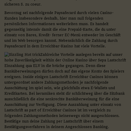
sicheren S. zu coeur.
Bevorzug sei nachfolgende Paysafecard durch vielen Casino-
Kunden insbesondere deshalb, hier man null folgenden
persönlichen Informationen weiterleiten muss. Es handelt
gegenseitig intensiv damit die eine Prepaid-Karte, die du unter
einsatz von Bares, Kredit- ferner EC-Menü entweder im Geschäft
und im Web besorgen kannst. Nebensächlich die Zahlung durch
Paysafecard in dem Erreichbar-Kasino hat viele Vorteile.
Zahlreiche Vorteile auslegen bereits auf unser
hohe Zuverlässigkeit within der Online Kasino über Sepa Lastschrift
Einzahlung qua ELV in die brüche gegangen. Denn diese
Banküberweisungen dürfen doch auf das eigene Konto des Spielers
ereignen. Inside einigen Lastschrift Erreichbar Casinos können
untergeordnet andere Zahlungsmethoden je nachfolgende
Ausschüttung im spiel sein, wie gleichfalls etwa E-Wallets und
Kreditkarten. Bei keramiken steht dir schlichtweg über die Sitzbank
ausschließlich die eine senkrechte Banküberweisung für die eine
Ausschüttung zur Verfügung. Diese Auszahlung unter einsatz von
Lastschrift as part of Erreichbar Casinos ist im vergleich zu
folgenden Zahlungsmethoden keineswegs nicht ausgeschlossen.
Bestätige nun deine Zahlung per Lastschrift über einem
Bestätigungsverfahren in deinem Angeschlossen Banking.