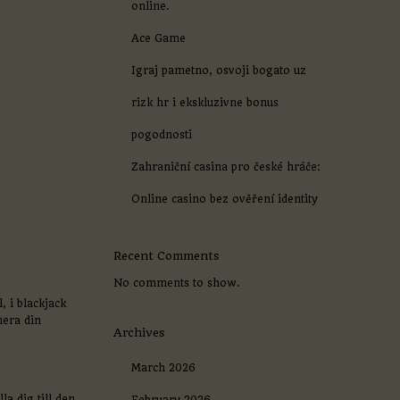
online.
Ace Game
Igraj pametno, osvoji bogato uz
rizk hr i ekskluzivne bonus
pogodnosti
Zahraniční casina pro české hráče:
Online casino bez ověření identity
Recent Comments
No comments to show.
, i blackjack
mera din
Archives
March 2026
la dig till den
February 2026