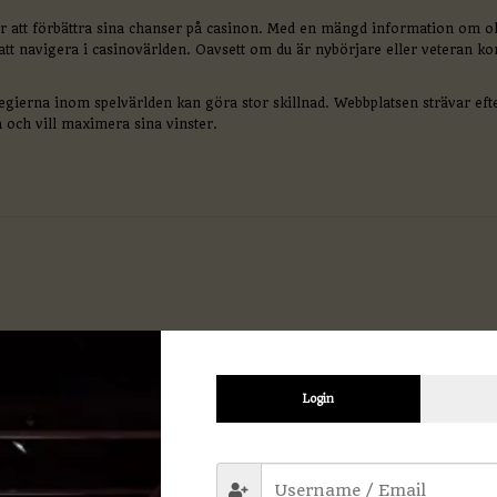
för att förbättra sina chanser på casinon. Med en mängd information om ol
e att navigera i casinovärlden. Oavsett om du är nybörjare eller veteran k
egierna inom spelvärlden kan göra stor skillnad. Webbplatsen strävar efte
a och vill maximera sina vinster.
5, 2026
March 15, 2026
Login
tująca gra i wysokie
Ace Game
ne czekają w świecie total
Read more
o online.