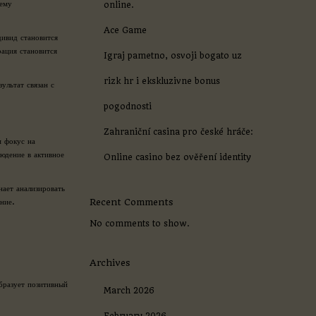
тему
online.
Ace Game
дивид становится
ация становится
Igraj pametno, osvoji bogato uz
rizk hr i ekskluzivne bonus
ультат связан с
pogodnosti
Zahraniční casina pro české hráče:
м фокус на
юдение в активное
Online casino bez ověření identity
ает анализировать
ние.
Recent Comments
No comments to show.
Archives
бразует позитивный
March 2026
February 2026