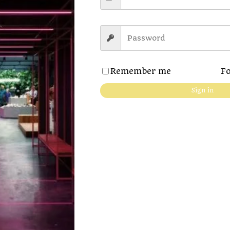
сти исследуемого элемента. При условии что данные ассоциируется с личными эмоциям
 персонального практики. Такая аффективная включенность формирует надежную базис дл
ительного регулирования, который позволяет целенаправленно удерживать и улучшать ув
ительных умений – способности понимать и регулировать индивидуальные мыслительные 
Remember me
Fo
ючевых составляющих. Сначала, это умение замечать случаи рассеивания концентрации и в
оптимальные стратегии фокусировки в зависимости от характера задачи и настоящего си
Sign in
ровки и саморефлексии. Систематические тренировки на сосредоточение концентрации р
 помехам. Это образует благоприятные условия для поддержания длительного любопытст
етам.
ее
бнаруживать скрытую комплексность и красоту даже в крайне повседневных процессах.
мы приступаем к обнаруживать нюансы, закономерности и отношения, которые ранее явл
троится на фундаментальном законе: уровень нашего восприятия определяется не тольк
 направляем. Концентрированное созерцание способно трансформировать простую ходьбу
сихологический анализ.
уя обнаруживать непредвиденные отношения между различными гранями действительности