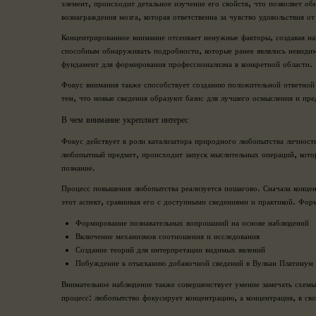
элемент, происходит детальное изучение его свойств, что позволяет 
вознаграждения мозга, которая ответственна за чувство удовольствия о
Концентрированное внимание отсеивает ненужные факторы, создавая наи
способным обнаруживать подробности, которые ранее являлись невидим
фундамент для формирования профессионализма в конкретной области.
Фокус внимания также способствует созданию положительной ответной р
тем, что новые сведения образуют базис для лучшего осмысления и пре
В чем внимание укрепляет интерес
Фокус действует в роли катализатора природного любопытства личност
любопытный предмет, происходит запуск мыслительных операций, кото
познание.
Процесс повышения любопытства реализуется пошагово. Сначала концен
этот аспект, сравнивая его с доступными сведениями и практикой. Фо
Формирование познавательных вопрошаний на основе наблюдений
Включение механизмов соотношения и исследования
Создание теорий для интерпретации видимых явлений
Побуждение к отысканию добавочной сведений в Вулкан Платинум
Внимательное наблюдение также совершенствует умение замечать схемы 
процесс: любопытство фокусирует концентрацию, а концентрация, в св