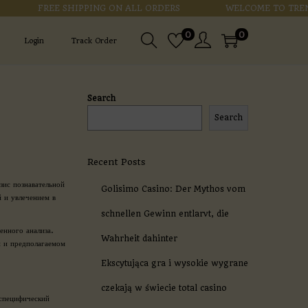
FREE SHIPPING ON ALL ORDERS
WELCOME TO TRENDZY
0
0
Login
Track Order
Search
Search
Recent Posts
зис познавательной
Golisimo Casino: Der Mythos vom
й и увлечением в
schnellen Gewinn entlarvt, die
енного анализа.
Wahrheit dahinter
и и предполагаемом
Ekscytująca gra i wysokie wygrane
czekają w świecie total casino
 специфический