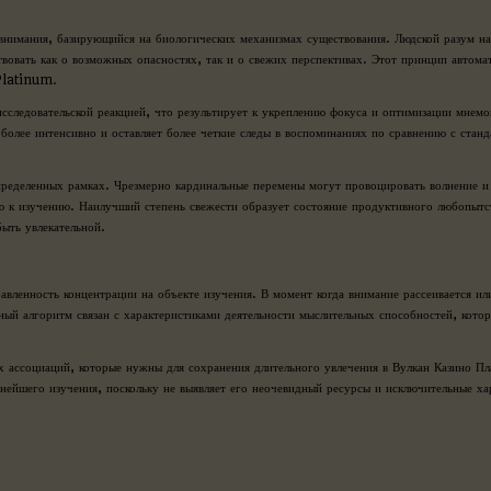
 внимания, базирующийся на биологических механизмах существования. Людской разум на
вовать как о возможных опасностях, так и о свежих перспективах. Этот принцип автома
 Platinum.
исследовательской реакцией, что результирует к укреплению фокуса и оптимизации мнем
более интенсивно и оставляет более четкие следы в воспоминаниях по сравнению с стан
определенных рамках. Чрезмерно кардинальные перемены могут провоцировать волнение и
ю к изучению. Наилучший степень свежести образует состояние продуктивного любопытст
ыть увлекательной.
авленность концентрации на объекте изучения. В момент когда внимание рассеивается ил
ный алгоритм связан с характеристиками деятельности мыслительных способностей, кото
х ассоциаций, которые нужны для сохранения длительного увлечения в Вулкан Казино П
нейшего изучения, поскольку не выявляет его неочевидный ресурсы и исключительные ха