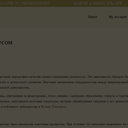
E TO TRENDZYHUNT
SIGN UP & ENJOY 10% OFF
Home
My account
есом
которые определяют качество нашего понимания реальности. Эта зависимость образует ба
вности и личностного развития. Изучение механизмов сотрудничества между концентрацие
альной деятельности.
ы, отвечающие за фокусировку, тесно связаны с центрами образования стимула и чувств
номен, запускаются мозговые структуры, которые обрабатывают сведения о его ценност
я устойчивого любопытства в
Вулкан Платинум
.
ытства через множеству ключевым процессам. При условии что интеллект направлено на