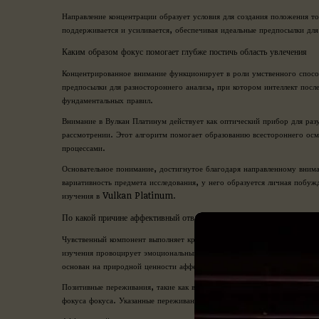
Направление концентрации образует условия для создания положения т
поддерживается и усиливается, обеспечивая идеальные предпосылки для
Каким образом фокус помогает глубже постичь область увлечения
Концентрированное внимание функционирует в роли умственного спосо
предпосылки для разностороннего анализа, при котором интеллект пос
фундаментальных правил.
Внимание в Вулкан Платинум действует как оптический прибор для раз
рассмотрении. Этот алгоритм помогает образованию всестороннего осм
процессами.
Основательное понимание, достигнутое благодаря направленному внима
вариативность предмета исследования, у него образуется личная побу
изучения в Vulkan Platinum.
По какой причине аффективный ответ сохраняет фокус
Чувственный компонент выполняет критически важную роль в поддержа
изучения провоцирует эмоциональный отклик, активизируются дополни
основан на природной ценности аффективно ценной сведений для сущес
Позитивные переживания, такие как восторг, ошеломление или удовол
фокуса фокуса. Указанные переживания указывают мозгу о значимости о