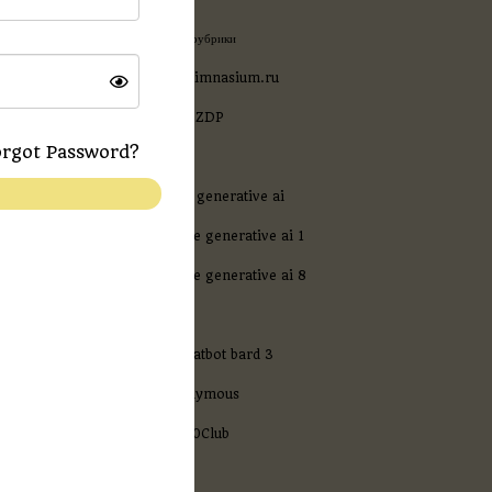
и и принципами
я долгосрочного
! Без рубрики
150gimnasium.ru
лечение к
2000ZDP
операции.
rgot Password?
6
осстанавливать
туации сознания.
a16z generative ai
азвивают
adobe generative ai 1
ва даже к
adobe generative ai 8
ahh
 При условии что
ялись за пределами
ai chatbot bard 3
anonymous
о особенностями
 в увлекательное
Bet30Club
. При условии что
Blog