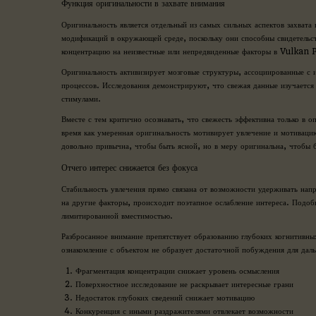
Функция оригинальности в захвате внимания
Оригинальность является отдельный из самых сильных аспектов захвата
модификаций в окружающей среде, поскольку они способны свидетельст
концентрацию на неизвестные или непредвиденные факторы в Vulkan
Оригинальность активизирует мозговые структуры, ассоциированные с 
процессов. Исследования демонстрируют, что свежая данные изучается 
стимулами.
Вместе с тем критично осознавать, что свежесть эффективна только в 
время как умеренная оригинальность мотивирует увлечение и мотиваци
довольно привычна, чтобы быть ясной, но в меру оригинальна, чтобы б
Отчего интерес снижается без фокуса
Стабильность увлечения прямо связана от возможности удерживать напр
на другие факторы, происходит поэтапное ослабление интереса. Подоб
лимитированной вместимостью.
Разбросанное внимание препятствует образованию глубоких когнитивны
ознакомление с объектом не образует достаточной побуждения для даль
Фрагментация концентрации снижает уровень осмысления
Поверхностное исследование не раскрывает интересные грани
Недостаток глубоких сведений снижает мотивацию
Конкуренция с иными раздражителями отвлекает возможности