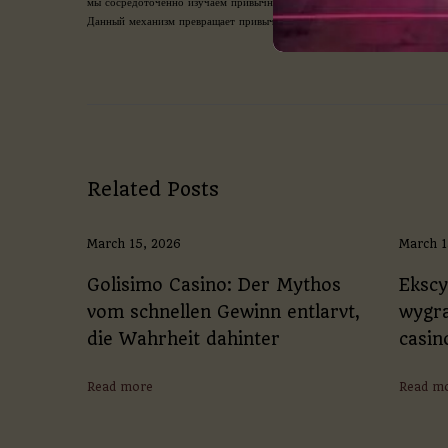
мы сосредоточенно изучаем привычные объекты или явления, наш интел
Данный механизм превращает привычное понимание в созидательное по
К
а
к
и
м
о
б
р
Related Posts
а
з
о
March 15, 2026
March 1
м
в
Golisimo Casino: Der Mythos
Ekscy
н
vom schnellen Gewinn entlarvt,
wygra
и
м
die Wahrheit dahinter
casin
а
н
Read more
Read m
и
е
с