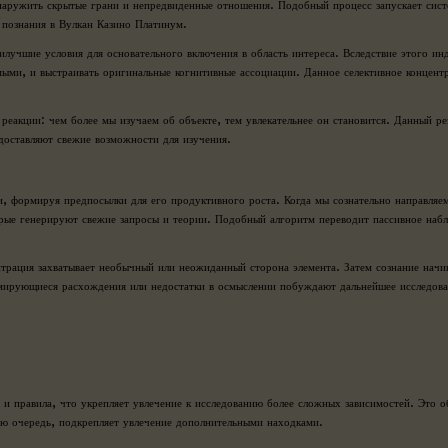
обнаружить скрытые грани и непредвиденные отношения. Подобный процесс запускает сис
т познания в Вулкан Казино Платинум.
лучшие условия для основательного включения в область интереса. Вследствие этого ин
ыми, и выстраивать оригинальные когнитивные ассоциации. Данное селективное концентр
еакции: чем более мы изучаем об объекте, тем увлекательнее он становится. Данный рез
доставляют свежие возможности для изучения.
и, формируя предпосылки для его продуктивного роста. Когда мы сознательно направляе
рые генерируют свежие запросы и теории. Подобный алгоритм переводит пассивное набл
трация захватывает необычный или неожиданный сторона элемента. Затем сознание начин
рмирующиеся расхождения или недостатки в осмыслении побуждают дальнейшее исследова
и правила, что укрепляет увлечение к исследованию более сложных зависимостей. Это о
ою очередь, подкрепляет увлечение дополнительными находками.