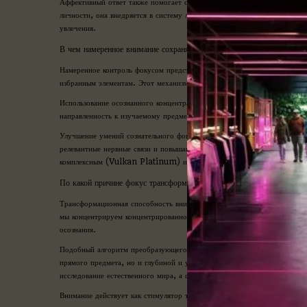
Аффективный ответ также помогает образованию индивидуальной важно
личности, она внедряется в систему личности и делается компонентом
увлечения.
В чем намеренное внимание сохраняет устойчивый увлечение
Намеренное контроль фокусом представляет собой высший степень мысл
избранным элементам. Этот механизм предполагает развития метамысл
Использование осознанного концентрации включает в себя несколько кл
направленность к изучаемому предмету. Во-вторых, умение определять 
Улучшение умений сознательного фокуса нуждается в постоянной трени
релевантные нервные связи и повышают устойчивость фокуса к внешним
комплексным (Vulkan Platinum) или вначале неувлекательным предм
По какой причине фокус трансформирует стандартное в захватывающ
Трансформационная способность внимания состоит в его возможности о
мы концентрируем концентрированное фокус на стандартные элементы, 
осознания.
Подобный алгоритм преобразующего фокуса в Вулкан Казино Платинум с
прямого предмета, но и глубиной и уровнем внимания, которое мы ему
исследование естественного мира, а стандартный беседу – в глубокий п
Внимание действует как стимулятор творческого мышления, способств