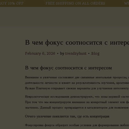
0% OFF
FREE SHIPPING ON ALL ORDERS
WELCOM
В чем фокус соотносится с интер
.
.
P
P
February 6, 2026
by
trendzyhunt
Blog
o
o
s
s
В чем фокус соотносится с интересом
t
t
e
e
Внимание и увлечение составляют две связанные ментальные процессы, 
d
d
деятельности личности и влияет на результативность изучения, креати
o
i
Вулкан Платинум открывает свежие варианты для улучшения интеллекту
n
n
Неврологические исследования демонстрируют, что зоны нервной систем
При том что мы концентрируем внимание на конкретный элемент или фе
значении. Данный процесс превращается в катализатором для появлени
Отчего увлечение появляется там, где есть концентрация
Фокусировка фокуса образует особые условия для формирования любоп