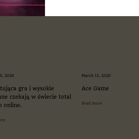
лект самостоятельно начинает отыскивать сравнения, символы и новые пути интерпретац
знание, наполняя ежедневное существование ценностью и интересом.
5, 2026
March 15, 2026
tująca gra i wysokie
Ace Game
ne czekają w świecie total
Read more
o online.
ore