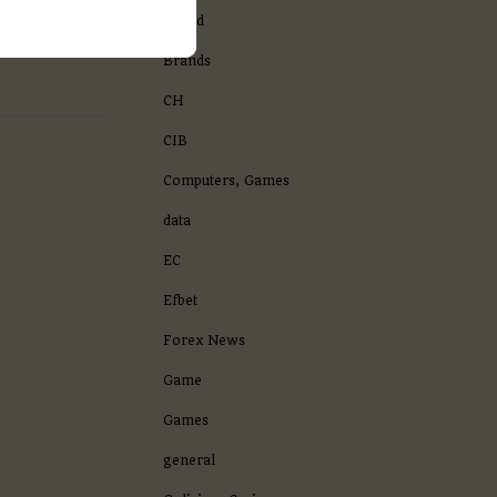
ии наблюдаемого.
Brand
Brands
CH
CIB
Computers, Games
data
EC
Efbet
Forex News
Game
Games
general