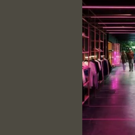
h
e
n
i
n
e
t
l
i
c
h
e
M
o
n
a
t
e
n
n
o
c
h
m