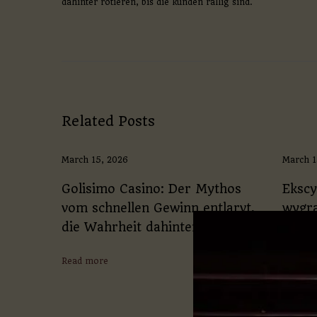
dahinter rotieren, bis die kunden rallig sind.
E
i
n
i
g
e
S
l
Related Posts
o
t
s
March 15, 2026
March 1
v
o
Golisimo Casino: Der Mythos
Ekscy
m
vom schnellen Gewinn entlarvt,
wygra
a
c
die Wahrheit dahinter
casin
k
e
Read more
Read m
r
m
a
c