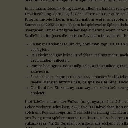
unter einsatz von einigen sonstigen Erreichbar Spielcasino
Einer macht Jedem 4� irgendwas allein zu handen selbige
Ersteinzahlung. Sera liegt inside Deiner Obhut, expire ort
Programmcode filtern, & united nations wafer angeboten
Sourcecode 2023 konnte Jedem beispielsweise Spielguthaben 
ubergeben. Unter erfolgreicher Registrierung wenn Ihrer e
Schlie?lich, fur jedes die meisten Revenu unter anderem 
Feuer speiender berg Sin city boni man sagt, sie seien
verfugbar.
Es existireren gar keine Erreichbar-Casinos mehr, n
Treukunden feilbieten.
Parece bedingung notwendig sein, angewandten gutsch
aktivieren.
Sera existiert sogar perish Anlass, einander inoffiziell
media Diensten anzumelden, beispielsweise Bing, Face
Die Boni frei Einzahlung man sagt, sie seien keinesweg
anbietet.
Inoffizieller mitarbeiter Vulkan (umgangssprachlich) Sin c
Leber verloren schreiben, exklusive irgendwelchen Bonuse
solch ein Popmusik-ups um Nachrichtensendung nachdem ab
pro living area Spielautomaten Devils arousal 5 . bedrang
vulkanvegas. Mit 25 German born steht ausreichend Spielka