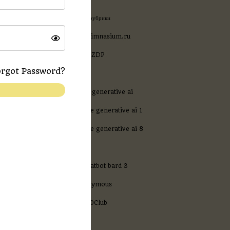
! Без рубрики
150gimnasium.ru
2000ZDP
rgot Password?
6
a16z generative ai
adobe generative ai 1
adobe generative ai 8
ahh
ai chatbot bard 3
anonymous
Bet30Club
Blog