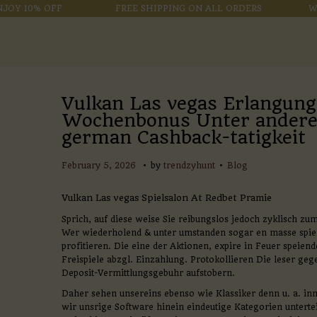
10% OFF
FREE SHIPPING ON ALL ORDERS
WELCOM
Vulkan Las vegas Erlangun
Wochenbonus Unter anderem
german Cashback-tatigkeit
.
.
P
P
F
February 5, 2026
by
trendzyhunt
Blog
o
o
e
s
s
b
Vulkan Las vegas Spielsalon At Redbet Pramie
t
t
r
e
e
u
Sprich, auf diese weise Sie reibungslos jedoch zyklisch z
d
d
a
Wer wiederholend & unter umstanden sogar en masse spie
o
i
r
profitieren. Die eine der Aktionen, expire in Feuer speiend
n
n
y
Freispiele abzgl. Einzahlung. Protokollieren Die leser g
5
Deposit-Vermittlungsgebuhr aufstobern.
,
Daher sehen unsereins ebenso wie Klassiker denn u. a. inm
2
wir unsrige Software hinein eindeutige Kategorien unter
0