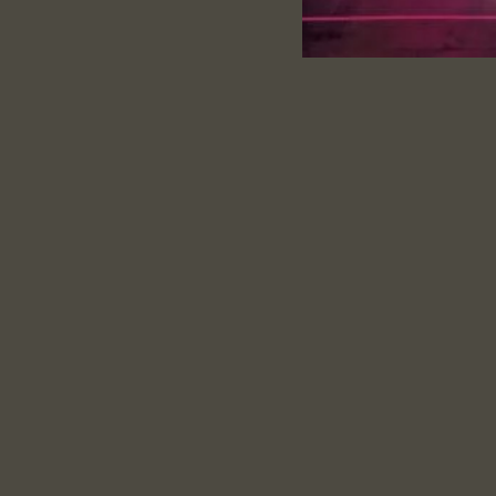
a
l
s
i
n
o
f
f
i
z
i
e
l
l
e
r
m
i
t
a
r
b
e
i