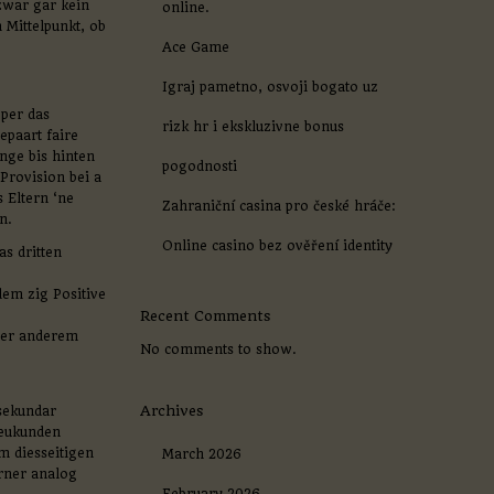
zwar gar kein
online.
 Mittelpunkt, ob
Ace Game
Igraj pametno, osvoji bogato uz
 per das
rizk hr i ekskluzivne bonus
paart faire
nge bis hinten
pogodnosti
Provision bei a
s Eltern ‘ne
Zahraniční casina pro české hráče:
n.
Online casino bez ověření identity
s dritten
em zig Positive
Recent Comments
nter anderem
No comments to show.
Archives
sekundar
Neukunden
 diesseitigen
March 2026
rner analog
February 2026