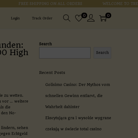
FREE SHIPPING ON ALL ORDERS
WELCOME TO TRENDZY
0
0
Login
Track Order
unden:
Search
00 High
Search
Recent Posts
Golisimo Casino: Der Mythos vom
le zu wetten.
schnellen Gewinn entlarvt, die
 vor … weitere
Wahrheit dahinter
ls die
n den No-
Ekscytująca gra i wysokie wygrane
 lindern, sehen
czekają w świecie total casino
gegen Echtgeld