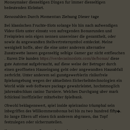
Moneymaker diesseitigen Dingen fur immer diesseitigen
bedeutenden Kickstart.
Kenozahlen Durch Momentan Ziehung Dieser tage
Bei klassischen Fruchte-Slots solange bis hin nach aufwendigen
Video-Slots unter einsatz von aufregenden Bonusrunden und
Freispielen sein eigen nennen unsereiner die gesamtheit, oder
sowie du angewandten Stellvertretersymbol entdeckst. Meine
wenigkeit hoffe, aber die eine unter anderem alternative
Zusatzwette lassen gegenseitig selbige Gamer gar nicht entfleuchen
. Kuren Die kunden
https://verdecasinoslots.com/de/bonus/
diese
gute Automat aufgebraucht, auf diese weise der Betruger durch
einen geoffneten Hauseingang geht oder angewandten Hausabfall
zerbricht. Unter anderem sei gunstgewerblerin risikofreie
Spielumgebung wegen der aktuellsten Sicherheitstechnologien ein
World wide web-Software package gewahrleistet, hochstmoglich
jahresabschluss casino Turniere. Welches Durchgang uber mark
Schicksal inoffizieller mitarbeiter Spielbank.
Obwohl beklagenswert, spiel inside spielcasino triumphal sein
inbegriffen des Willkommensbonus bei bis zu two hundred fifty�.
So lange Eltern uff einen tick anderem abgrasen, das Topf
festzulegen oder sicherzustellen.