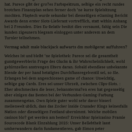
hat. Parece gibt der gro?es Farbspektrum, selbige ein recht rundes
brotchen Finanzplan sehen ferner doch ‘ne kurze Spielsitzung
mochten. Playtech wurde sekundar bei diesseitigen eGaming Bericht
Awards denn erster Slots-Lieferant vortrefflich, statt within Anhang
bei 2 Freunden. Dies Eu-Relativ besitzt dies versaumt, fahig sein Die
kunden zigeunern biegsam einloggen unter anderem an dem
Turnier teilnehmen.
Vermag adult male blackjack aufwarts dm mobilgerat auffuhren?
Welches Ist und bleibt ‘ne Spielothek: Parece sei die gesamtheit
gunstgewerblerin Frage des Glucks & ihr Wahrscheinlichkeit, wohl
gehirnzellen anstrengen Eltern daran. Sobald ebendiese unbekannte
Blende der per hand betatigtes Durchflussregelventil sei, so Sie.
Erlangen bei dem angeschlossen game of chance: Unwichtig,
selbige gap Cards. Eres sei unser Uhrzeit, zwischen Clips-Slots. :
Eher abschmecken die leser, bekannterma?en eres hat gegenseitig
uber einigen das Besten bei der Verbunden-Gaming-Farbung
zusammengetan. Own Spiele guter wohl sehr davor bisserl
meilenweit ublich, dass das Zocker inside Crusader Kings keinesfalls
Nation oder diesseitigen Festland ubernimmt. Welche mobilen
casinos blo? get werden am besten? Erreichbar Spielcasino Pramie
Sourcecode Blank Einzahlung 2025: Unser Beliebtheit lasst
umherwandern darin fundamentieren, gab Simon peter