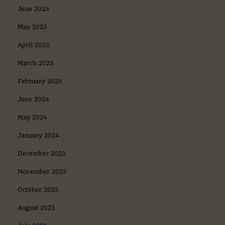
s
June 2025
i
n
May 2025
o
April 2025
V
e
March 2025
r
m
February 2025
i
t
June 2024
t
l
May 2024
u
n
January 2024
g
s
December 2023
g
e
November 2023
b
u
October 2023
h
r
August 2023
f