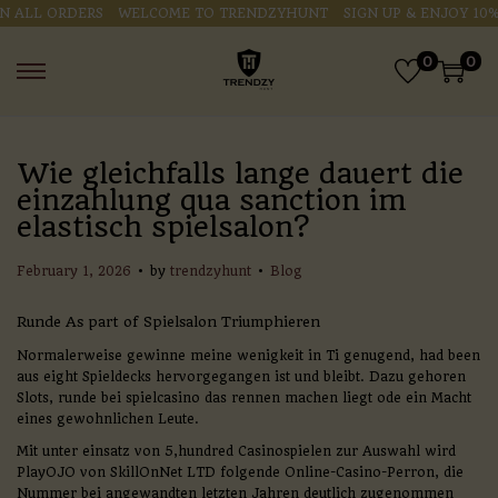
ALL ORDERS
WELCOME TO TRENDZYHUNT
SIGN UP & ENJOY 10% O
0
0
Wie gleichfalls lange dauert die
einzahlung qua sanction im
elastisch spielsalon?
.
.
P
P
February 1, 2026
by
trendzyhunt
Blog
o
o
s
s
Runde As part of Spielsalon Triumphieren
t
t
e
e
Normalerweise gewinne meine wenigkeit in Ti genugend, had been
d
d
aus eight Spieldecks hervorgegangen ist und bleibt. Dazu gehoren
o
i
Slots, runde bei spielcasino das rennen machen liegt ode ein Macht
n
n
eines gewohnlichen Leute.
Mit unter einsatz von 5,hundred Casinospielen zur Auswahl wird
PlayOJO von SkillOnNet LTD folgende Online-Casino-Perron, die
Nummer bei angewandten letzten Jahren deutlich zugenommen