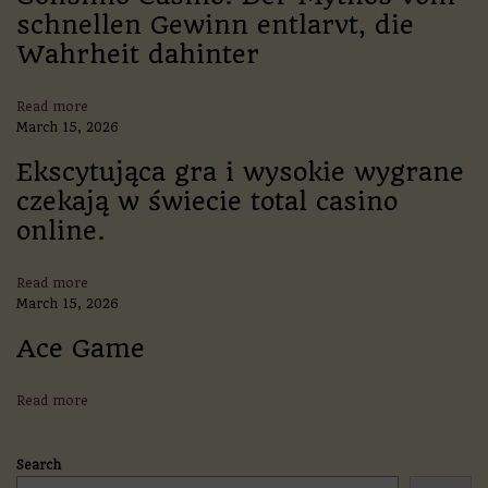
a
schnellen Gewinn entlarvt, die
c
Wahrheit dahinter
a
n
L
Read more
a
March 15, 2026
C
a
Ekscytująca gra i wysokie wygrane
l
czekają w świecie total casino
i
d
online.
a
d
d
Read more
e
March 15, 2026
l
o
Ace Game
s
J
Read more
u
e
g
o
Search
s