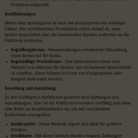
Vorlieben entspricht.
Bonifizierungen
Neben dem Spielangebot ist auch das Bonussystem ein wichtiger
Faktor. Die verschiedenen Promotions zielen darauf ab, neue
Spieler anzuziehen oder die bestehenden Kunden weiterhin an die
Plattform zu binden.
Begrüßungsbonus
: Neuanmeldungen erhalten bei Einzahlung
einen Bonus auf ihr Konto.
Regelmäßige Promotionen
: Das Unternehmen bietet eine
Vielzahl von Aktionen für Spieler, um ein besseres Spielerlebnis
zu schaffen. Diese können in Form von Freigespielen oder
Bargeld ausbezahlt werden.
Bezahlung und Auszahlung
Zu den wichtigsten Funktionen gehören auch Zahlungen und
Auszahlungen. Hier ist die Plattform besonders vielfältig und bietet
eine Reihe an Bezahlmethoden an, um auf verschiedene
Bedürfnisse einzugehen:
Banktransfer
: Diese Methode eignet sich ideal für größere
Einsätze.
Kreditkarte
: Mit dieser können Kunden bequem Zahlungen