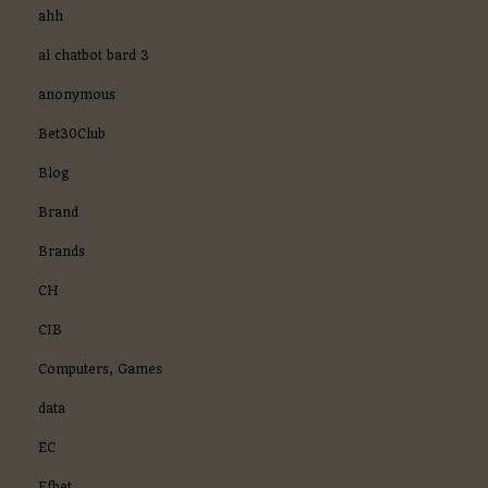
ahh
ai chatbot bard 3
anonymous
Bet30Club
Blog
Brand
Brands
CH
CIB
Computers, Games
data
EC
Efbet