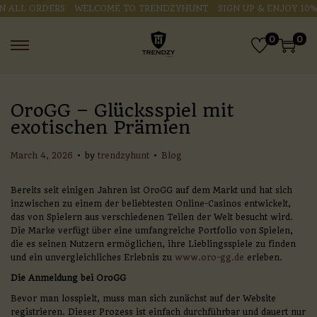
ALL ORDERS
WELCOME TO TRENDZYHUNT
SIGN UP & ENJOY 10% O
0
0
OroGG – Glücksspiel mit
exotischen Prämien
.
.
P
P
March 4, 2026
by
trendzyhunt
Blog
o
o
s
s
Bereits seit einigen Jahren ist OroGG auf dem Markt und hat sich
t
t
inzwischen zu einem der beliebtesten Online-Casinos entwickelt,
e
e
das von Spielern aus verschiedenen Teilen der Welt besucht wird.
d
d
Die Marke verfügt über eine umfangreiche Portfolio von Spielen,
o
i
die es seinen Nutzern ermöglichen, ihre Lieblingsspiele zu finden
n
n
und ein unvergleichliches Erlebnis zu
www.oro-gg.de
erleben.
Die Anmeldung bei OroGG
Bevor man losspielt, muss man sich zunächst auf der Website
registrieren. Dieser Prozess ist einfach durchführbar und dauert nur