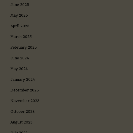
i
June 2025
n
e
May 2025
C
April 2025
a
s
March 2025
i
n
February 2025
o
S
June 2024
u
c
May 2024
c
e
January 2024
s
s
December 2023
November 2023
October 2023
August 2023
July 2023